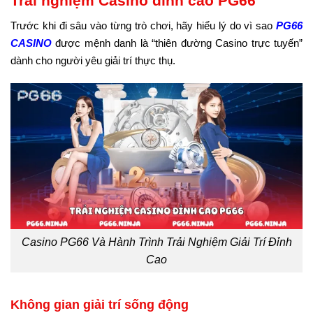
Trải nghiệm Casino đỉnh cao PG66
Trước khi đi sâu vào từng trò chơi, hãy hiểu lý do vì sao
PG66
CASINO
được mệnh danh là “thiên đường Casino trực tuyến”
dành cho người yêu giải trí thực thụ.
Casino PG66 Và Hành Trình Trải Nghiệm Giải Trí Đỉnh
Cao
Không gian giải trí sống động