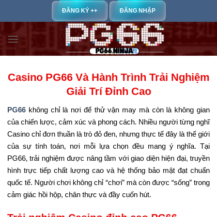
Chuyển
ĐĂNG KÝ ++
ĐĂNG NHẬP
đến
nội
dung
Casino PG66 Và Hành Trình Trải Nghiệm
Giải Trí Đỉnh Cao
PG66
không chỉ là nơi để thử vận may mà còn là không gian
của chiến lược, cảm xúc và phong cách. Nhiều người từng nghĩ
Casino chỉ đơn thuần là trò đỏ đen, nhưng thực tế đây là thế giới
của sự tính toán, nơi mỗi lựa chọn đều mang ý nghĩa. Tại
PG66, trải nghiệm được nâng tầm với giao diện hiện đại, truyền
hình trực tiếp chất lượng cao và hệ thống bảo mật đạt chuẩn
quốc tế. Người chơi không chỉ “chơi” mà còn được “sống” trong
cảm giác hồi hộp, chân thực và đầy cuốn hút.