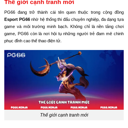
Thế giới cạnh tranh mới
PG66 đang trở thành cái tên quen thuộc trong cộng đồng
Esport PG66
nhờ hệ thống thi đấu chuyên nghiệp, đa dạng tựa
game và môi trường minh bạch. Không chỉ là nền tảng chơi
game, PG66 còn là nơi hội tụ những người trẻ đam mê chinh
phục đỉnh cao thể thao điện tử.
Thế giới cạnh tranh mới