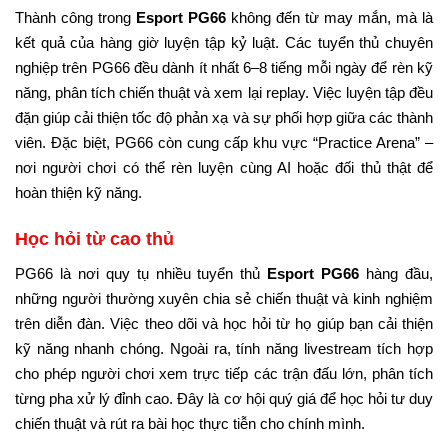
Thành công trong
Esport PG66
không đến từ may mắn, mà là
kết quả của hàng giờ luyện tập kỷ luật. Các tuyển thủ chuyên
nghiệp trên PG66 đều dành ít nhất 6–8 tiếng mỗi ngày để rèn kỹ
năng, phân tích chiến thuật và xem lại replay. Việc luyện tập đều
đặn giúp cải thiện tốc độ phản xạ và sự phối hợp giữa các thành
viên. Đặc biệt, PG66 còn cung cấp khu vực “Practice Arena” –
nơi người chơi có thể rèn luyện cùng AI hoặc đối thủ thật để
hoàn thiện kỹ năng.
Học hỏi từ cao thủ
PG66 là nơi quy tụ nhiều tuyển thủ
Esport PG66
hàng đầu,
những người thường xuyên chia sẻ chiến thuật và kinh nghiệm
trên diễn đàn. Việc theo dõi và học hỏi từ họ giúp bạn cải thiện
kỹ năng nhanh chóng. Ngoài ra, tính năng livestream tích hợp
cho phép người chơi xem trực tiếp các trận đấu lớn, phân tích
từng pha xử lý đỉnh cao. Đây là cơ hội quý giá để học hỏi tư duy
chiến thuật và rút ra bài học thực tiễn cho chính mình.