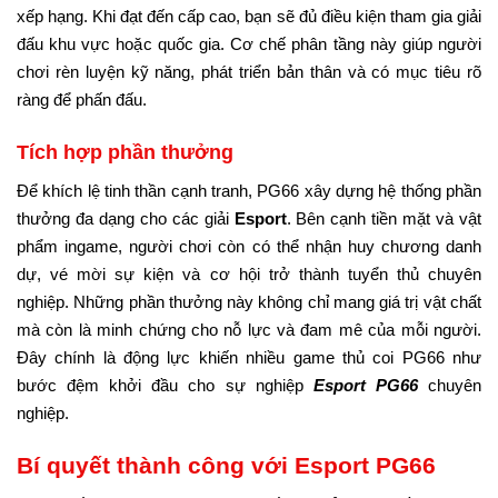
xếp hạng. Khi đạt đến cấp cao, bạn sẽ đủ điều kiện tham gia giải
đấu khu vực hoặc quốc gia. Cơ chế phân tầng này giúp người
chơi rèn luyện kỹ năng, phát triển bản thân và có mục tiêu rõ
ràng để phấn đấu.
Tích hợp phần thưởng
Để khích lệ tinh thần cạnh tranh, PG66 xây dựng hệ thống phần
thưởng đa dạng cho các giải
Esport
. Bên cạnh tiền mặt và vật
phẩm ingame, người chơi còn có thể nhận huy chương danh
dự, vé mời sự kiện và cơ hội trở thành tuyển thủ chuyên
nghiệp. Những phần thưởng này không chỉ mang giá trị vật chất
mà còn là minh chứng cho nỗ lực và đam mê của mỗi người.
Đây chính là động lực khiến nhiều game thủ coi PG66 như
bước đệm khởi đầu cho sự nghiệp
Esport PG66
chuyên
nghiệp.
Bí quyết thành công với Esport PG66