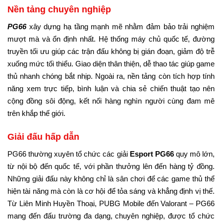
Nền tảng chuyên nghiệp
PG66
xây dựng hạ tầng mạnh mẽ nhằm đảm bảo trải nghiệm
mượt mà và ổn định nhất. Hệ thống máy chủ quốc tế, đường
truyền tối ưu giúp các trận đấu không bị gián đoạn, giảm độ trễ
xuống mức tối thiểu. Giao diện thân thiện, dễ thao tác giúp game
thủ nhanh chóng bắt nhịp. Ngoài ra, nền tảng còn tích hợp tính
năng xem trực tiếp, bình luận và chia sẻ chiến thuật tạo nên
cộng đồng sôi động, kết nối hàng nghìn người cùng đam mê
trên khắp thế giới.
Giải đấu hấp dẫn
PG66 thường xuyên tổ chức các giải
Esport PG66
quy mô lớn,
từ nội bộ đến quốc tế, với phần thưởng lên đến hàng tỷ đồng.
Những giải đấu này không chỉ là sân chơi để các game thủ thể
hiện tài năng mà còn là cơ hội để tỏa sáng và khẳng định vị thế.
Từ Liên Minh Huyền Thoại, PUBG Mobile đến Valorant – PG66
mang đến đấu trường đa dạng, chuyên nghiệp, được tổ chức