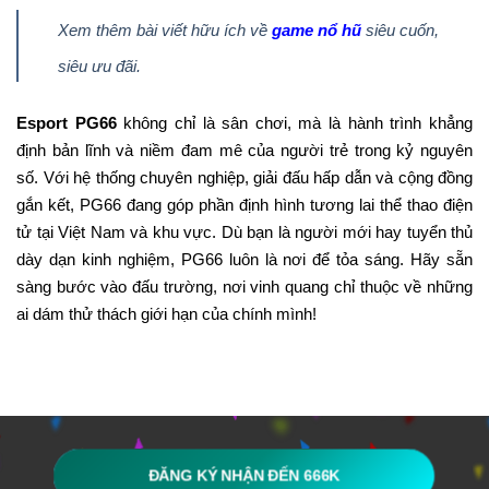
Xem thêm bài viết hữu ích về
game nổ hũ
siêu cuốn,
siêu ưu đãi.
Esport PG66
không chỉ là sân chơi, mà là hành trình khẳng
định bản lĩnh và niềm đam mê của người trẻ trong kỷ nguyên
số. Với hệ thống chuyên nghiệp, giải đấu hấp dẫn và cộng đồng
gắn kết, PG66 đang góp phần định hình tương lai thể thao điện
tử tại Việt Nam và khu vực. Dù bạn là người mới hay tuyển thủ
dày dạn kinh nghiệm, PG66 luôn là nơi để tỏa sáng. Hãy sẵn
sàng bước vào đấu trường, nơi vinh quang chỉ thuộc về những
ai dám thử thách giới hạn của chính mình!
ĐĂNG KÝ NHẬN ĐẾN 666K