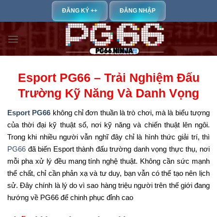
Chuyển
ĐĂNG KÝ ++
ĐĂNG NHẬP
đến
nội
dung
Esport PG66 – Trải Nghiệm Đấu
Trường Kỹ Năng Và Danh Vọng
Esport PG66
không chỉ đơn thuần là trò chơi, mà là biểu tượng
của thời đại kỹ thuật số, nơi kỹ năng và chiến thuật lên ngôi.
Trong khi nhiều người vẫn nghĩ đây chỉ là hình thức giải trí, thì
PG66
đã biến Esport thành đấu trường danh vọng thực thụ, nơi
mỗi pha xử lý đều mang tính nghệ thuật. Không cần sức mạnh
thể chất, chỉ cần phản xạ và tư duy, bạn vẫn có thể tạo nên lịch
sử. Đây chính là lý do vì sao hàng triệu người trên thế giới đang
hướng về PG66 để chinh phục đỉnh cao