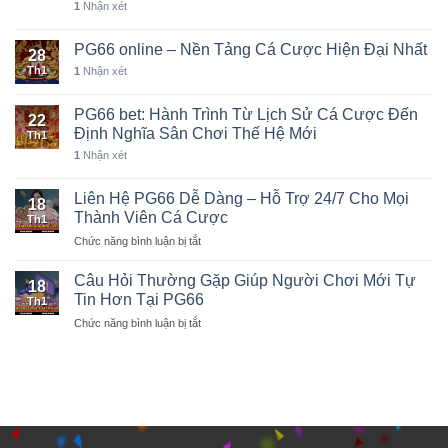
1
Nhận xét
PG66 online – Nền Tảng Cá Cược Hiện Đại Nhất
28
Th1
1
Nhận xét
PG66 bet: Hành Trình Từ Lịch Sử Cá Cược Đến
22
Định Nghĩa Sân Chơi Thế Hệ Mới
Th1
1
Nhận xét
Liên Hệ PG66 Dễ Dàng – Hỗ Trợ 24/7 Cho Mọi
18
Thành Viên Cá Cược
Th1
ở
Chức năng bình luận bị tắt
Liên
Hệ
Câu Hỏi Thường Gặp Giúp Người Chơi Mới Tự
18
PG66
Tin Hơn Tại PG66
Th1
Dễ
ở
Chức năng bình luận bị tắt
Dàng
Câu
–
Hỏi
Hỗ
Thường
Trợ
Gặp
24/7
Giúp
Cho
Người
Mọi
Chơi
Thành