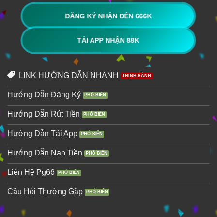
Mới
Viên
Tự
Cá
ĐĂNG KÝ NHẬN ĐẾN 666K
Tin
Cược
Hơn
Tại
TẢI APP NHẬN 88K
PG66
LINK HƯỚNG DẪN NHANH
Hướng Dẫn Đăng Ký
Hướng Dẫn Rút Tiền
Hướng Dẫn Tải App
Hướng Dẫn Nạp Tiền
Liên Hệ Pg66
Câu Hỏi Thường Gặp