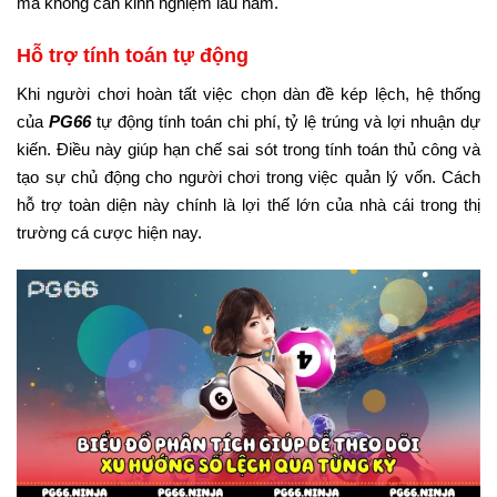
mà không cần kinh nghiệm lâu năm.
Hỗ trợ tính toán tự động
Khi người chơi hoàn tất việc chọn dàn đề kép lệch, hệ thống
của
PG66
tự động tính toán chi phí, tỷ lệ trúng và lợi nhuận dự
kiến. Điều này giúp hạn chế sai sót trong tính toán thủ công và
tạo sự chủ động cho người chơi trong việc quản lý vốn. Cách
hỗ trợ toàn diện này chính là lợi thế lớn của nhà cái trong thị
trường cá cược hiện nay.