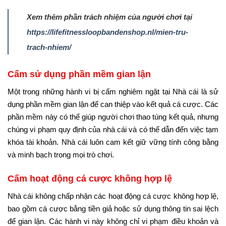
Xem thêm phần trách nhiệm của người chơi tại
https://lifefitnessloopbandenshop.nl/mien-tru-
trach-nhiem/
Cấm sử dụng phần mềm gian lận
Một trong những hành vi bị cấm nghiêm ngặt tại Nhà cái là sử
dụng phần mềm gian lận để can thiệp vào kết quả cá cược. Các
phần mềm này có thể giúp người chơi thao túng kết quả, nhưng
chúng vi phạm quy định của nhà cái và có thể dẫn đến việc tạm
khóa tài khoản. Nhà cái luôn cam kết giữ vững tính công bằng
và minh bạch trong mọi trò chơi.
Cấm hoạt động cá cược không hợp lệ
Nhà cái không chấp nhận các hoạt động cá cược không hợp lệ,
bao gồm cá cược bằng tiền giả hoặc sử dụng thông tin sai lệch
để gian lận. Các hành vi này không chỉ vi phạm điều khoản và