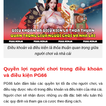
Điều khoản và điều kiện là thỏa thuận quan trọng giữa
người chơi và nhà cái
Quyền lợi người chơi trong điều khoản
và điều kiện PG66
PG66 luôn đảm bảo các quyền lợi tối đa cho người chơi, và
điều này được nêu rõ trong điều khoản và điều kiện của nhà cái.
Người chơi sẽ nhận được những ưu đãi đặc biệt nếu tuân thủ
các quy định và tham gia cá cược theo đúng cách.