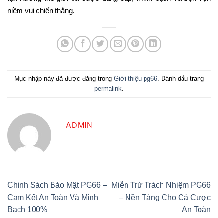
niềm vui chiến thắng.
Mục nhập này đã được đăng trong
Giới thiệu pg66
. Đánh dấu trang
permalink
.
ADMIN
Chính Sách Bảo Mật PG66 –
Miễn Trừ Trách Nhiệm PG66
Cam Kết An Toàn Và Minh
– Nền Tảng Cho Cá Cược
Bạch 100%
An Toàn