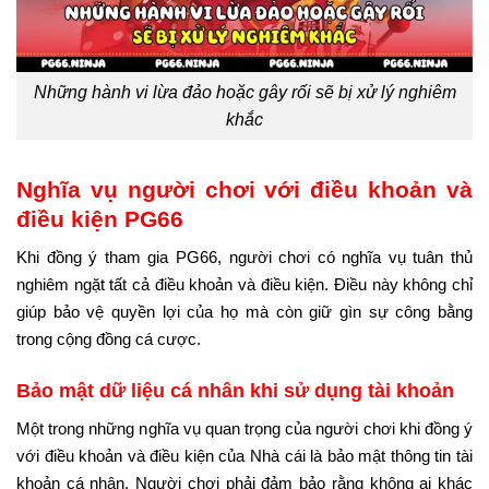
Những hành vi lừa đảo hoặc gây rối sẽ bị xử lý nghiêm
khắc
Nghĩa vụ người chơi với điều khoản và
điều kiện PG66
Khi đồng ý tham gia PG66, người chơi có nghĩa vụ tuân thủ
nghiêm ngặt tất cả điều khoản và điều kiện. Điều này không chỉ
giúp bảo vệ quyền lợi của họ mà còn giữ gìn sự công bằng
trong cộng đồng cá cược.
Bảo mật dữ liệu cá nhân khi sử dụng tài khoản
Một trong những nghĩa vụ quan trọng của người chơi khi đồng ý
với điều khoản và điều kiện của Nhà cái là bảo mật thông tin tài
khoản cá nhân. Người chơi phải đảm bảo rằng không ai khác